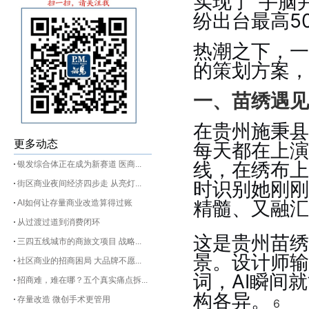
实现了“手脑
纷出台最高5
热潮之下，一
的策划方案，
一、苗绣遇见
在贵州施秉县
更多动态
每天都在上演
线，在绣布上
银发综合体正在成为新赛道 医商...
时识别她刚刚
街区商业夜间经济四步走 从亮灯...
精髓、又融汇
AI如何让存量商业改造算得过账
从过渡过道到消费闭环
这是贵州苗绣
三四五线城市的商旅文项目 战略...
景。设计师输
社区商业的招商困局 大品牌不愿...
词，AI瞬间
招商难，难在哪？五个真实痛点拆...
构各异。
存量改造 微创手术更管用
6