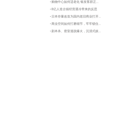
购物中心如何适老化 银发客群正...
8亿人造古镇经营遇冷带来的反思
日本存量改造为国内老旧商业打开...
商业空间如何打磨细节，牢牢锁住...
剧本杀、密室逃脱爆火，沉浸式娱...