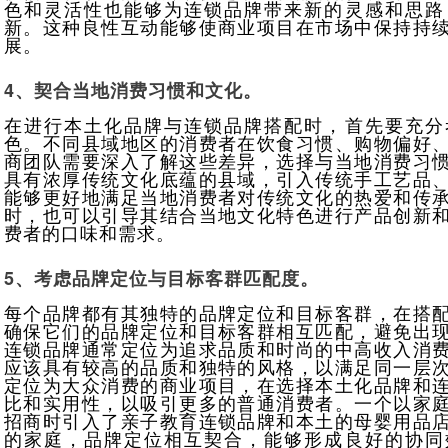
色和灵活性也能够为连锁品牌带来新的灵感和思路
新。这种良性互动能够使商业项目在市场中保持持
展。
4、契合当地消费习惯和文化。
在进行本土化品牌与连锁品牌搭配时，首先要充分
色。不同县域地区的消费者在饮食习惯、购物偏好
商团队需要深入了解这些差异，选择与当地消费习
具有浓厚传统文化底蕴的县域，引入传统手工艺品
能够更好地满足当地消费者对传统文化的热爱和传
时，也可以引导其结合当地文化特色进行产品创新
费者的口味和需求。
5、考虑品牌定位与目标客群匹配度。
每个品牌都有其独特的品牌定位和目标客群，在搭
确保它们的品牌定位和目标客群相互匹配，避免出
连锁品牌通常定位为追求品质和时尚的中高收入消
应该具有较高的品质和独特的风格，以满足同一层
定位为大众消费的商业项目，在选择本土化品牌和
比和实用性，以吸引更多的普通消费者。一个以家
招商时引入了亲子教育连锁品牌和本土的母婴用品
的家庭，品牌定位相互契合，能够形成良好的协同