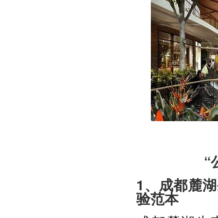
“
1、成都麓
验范本