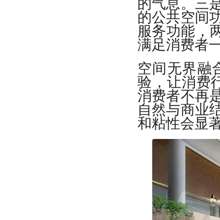
的气息。三
的公共空间
服务功能，两
满足消费者
空间无界融
验，让消费行
消费者不再
自然与商业
和粘性会显