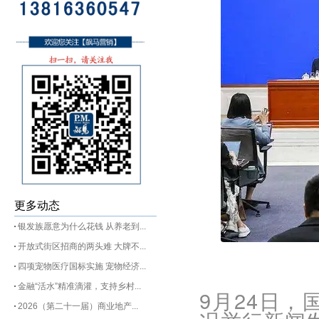
更多动态
银发族愿意为什么花钱 从养老到...
开放式街区招商的两头难 大牌不...
四项宠物医疗国标实施 宠物经济...
金融“活水”精准滴灌，支持乡村...
9月24日
2026（第二十一届）商业地产...