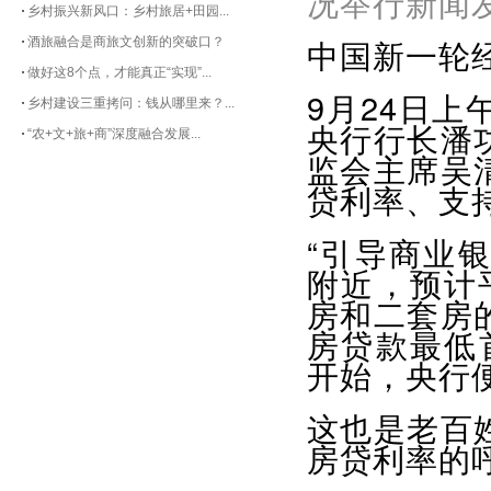
况举行新闻
乡村振兴新风口：乡村旅居+田园...
中国新一轮
酒旅融合是商旅文创新的突破口？
做好这8个点，才能真正“实现”...
9月24日
乡村建设三重拷问：钱从哪里来？...
央行行长潘
“农+文+旅+商”深度融合发展...
监会主席吴
贷利率、支
“引导商业
附近，预计
房和二套房
房贷款最低首
开始，央行
这也是老百
房贷利率的呼